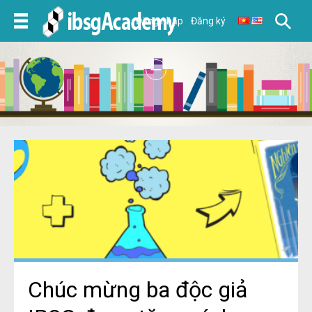
Đăng nhập
Đăng ký
Chúc mừng ba độc giả