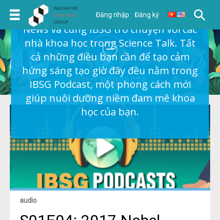
Cùng lắng nghe những tin tức khoa
học mới nhất trong Science Breaking
Đăng nhập
Đăng ký
News và cùng IBSG trò chuyện với các
nhà khoa học trong Science Talk. Tất
cả những điều bạn cần để tạo cảm
hứng sáng tạo giờ đây đều nằm trong
IBSG Podcast, một phong cách mới
giúp nuôi dưỡng niềm đam mê khoa
học của bạn.
audio